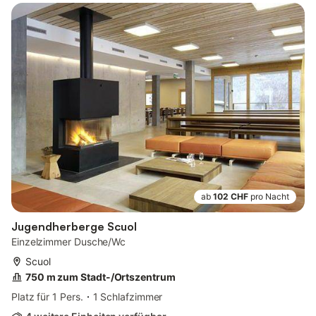
ab
102 CHF
pro Nacht
Jugendherberge Scuol
Einzelzimmer Dusche/Wc
Scuol
750 m zum Stadt-/Ortszentrum
Platz für 1 Pers.
1 Schlafzimmer