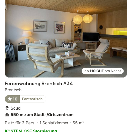
ab
110 CHF
pro Nacht
Ferienwohnung Brentsch A34
Brentsch
10
Fantastisch
Scuol
550 m zum Stadt-/Ortszentrum
Platz für 3 Pers.
1 Schlafzimmer
55 m²
KOSTENLOSE Stornierung